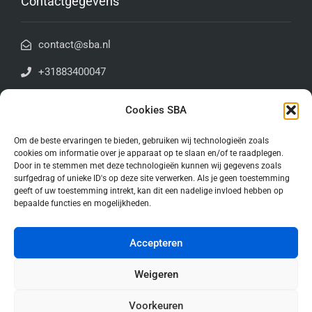
Contactgegevens
contact@sba.nl
+31883400047
Antoniuslaan 1E | 3341GA | Hendrik-Ido-Ambacht
Cookies SBA
Algemene voorwaarden
Om de beste ervaringen te bieden, gebruiken wij technologieën zoals
cookies om informatie over je apparaat op te slaan en/of te raadplegen.
Door in te stemmen met deze technologieën kunnen wij gegevens zoals
Blijf op de hoogte!
surfgedrag of unieke ID's op deze site verwerken. Als je geen toestemming
geeft of uw toestemming intrekt, kan dit een nadelige invloed hebben op
bepaalde functies en mogelijkheden.
Accepteren
Weigeren
Voorkeuren