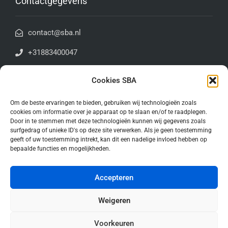
Contactgegevens
contact@sba.nl
+31883400047
Antoniuslaan 1E | 3341GA | Hendrik-Ido-Ambacht
Cookies SBA
Algemene voorwaarden
Om de beste ervaringen te bieden, gebruiken wij technologieën zoals
cookies om informatie over je apparaat op te slaan en/of te raadplegen.
Door in te stemmen met deze technologieën kunnen wij gegevens zoals
Blijf op de hoogte!
surfgedrag of unieke ID's op deze site verwerken. Als je geen toestemming
geeft of uw toestemming intrekt, kan dit een nadelige invloed hebben op
bepaalde functies en mogelijkheden.
Accepteren
Weigeren
Voorkeuren