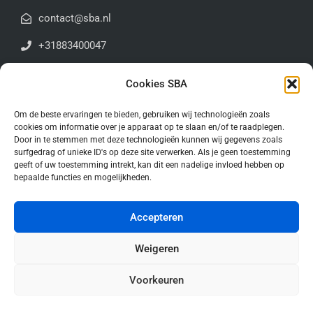
contact@sba.nl
+31883400047
Antoniuslaan 1E | 3341GA | Hendrik-Ido-Ambacht
Cookies SBA
Algemene voorwaarden
Om de beste ervaringen te bieden, gebruiken wij technologieën zoals
cookies om informatie over je apparaat op te slaan en/of te raadplegen.
Door in te stemmen met deze technologieën kunnen wij gegevens zoals
Stay up to date!
surfgedrag of unieke ID's op deze site verwerken. Als je geen toestemming
geeft of uw toestemming intrekt, kan dit een nadelige invloed hebben op
bepaalde functies en mogelijkheden.
Accepteren
Weigeren
Voorkeuren
© Copyright 2026. All Rights Reserved.